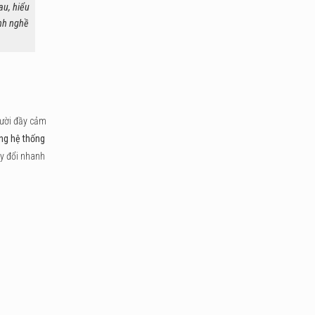
au, hiểu
ành nghề
gười đầy cảm
ng hệ thống
ay đổi nhanh