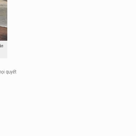
àn
mọi quyết