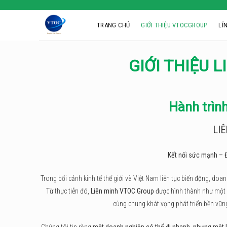
Skip
to
TRANG CHỦ
GIỚI THIỆU VTOCGROUP
LĨ
content
GIỚI THIỆU 
Hành trìn
LI
Kết nối sức mạnh – Đ
Trong bối cảnh kinh tế thế giới và Việt Nam liên tục biến động, d
Từ thực tiễn đó,
Liên minh VTOC Group
được hình thành như một h
cùng chung khát vọng phát triển bền vữn
Chúng tôi tin rằng
một doanh nghiệp có thể đi nhanh, nhưng một l