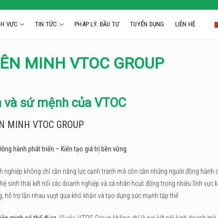
NH VỰC
TIN TỨC
PHÁP LÝ. ĐẦU TƯ
TUYỂN DỤNG
LIÊN HỆ
LIÊN MINH VTOC GROUP
h và sứ mệnh của VTOC
ÊN MINH VTOC GROUP
ồng hành phát triển – Kiến tạo giá trị bền vững
oanh nghiệp không chỉ cần năng lực cạnh tranh mà còn cần những người đồng hành đ
ệ sinh thái kết nối các doanh nghiệp và cá nhân hoạt động trong nhiều lĩnh vực 
g, hỗ trợ lẫn nhau vượt qua khó khăn và tạo dựng sức mạnh tập thể.
iên minh có thể đi xa
. Vì vậy, VTOC Group không chỉ là nơi kết nối kinh doanh mà