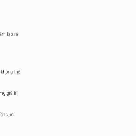
ằm tạo ra
 không thể
g giá trị
nh vực: