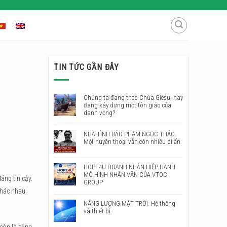
TIN TỨC GẦN ĐÂY
Chúng ta đang theo Chúa Giêsu, hay
đang xây dựng một tôn giáo của
danh vọng?
NHÀ TÌNH BÁO PHẠM NGỌC THẢO.
Một huyền thoại vẫn còn nhiều bí ẩn
HOPE4U DOANH NHÂN HIỆP HÀNH.
MÔ HÌNH NHÂN VĂN CỦA VTOC
áng tin cậy.
GROUP
khác nhau,
NĂNG LƯỢNG MẶT TRỜI. Hệ thống
và thiết bị
 còn là cộng