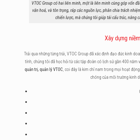
VTOC Group có hai liên minh, một là liên minh cùng góp vốn đầu
văn hoá, và tôn trọng, ráp các nguồn lực, phân chia trách nhiệ
chiến lược, mà chúng tôi giúp tái cấu trúc, nâng c
Xây dựng niềm
Trải qua những từng trải, VTOC Group đã xác định đạo đức kinh doan
tính, chúng tôi đã học hỏi từ các tập đoàn có lịch sử gần 400 năm
quản trị, quản lý VTOC
, coi đây là kim chỉ nam trong mọi hoạt động
chóng của môi trường kinh do